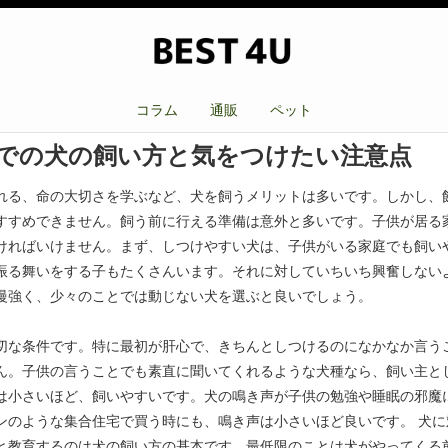
コラム
通販
ペット
での犬の飼い方と気をつけたい注意点
れる、命の大切さを学ぶなど、犬を飼うメリットは多いです。しかし、
すすめできません。飼う前に行える準備は意外と多いです。子供が居る
ければいけません。まず、しつけやすい犬は、子供がいる家庭でも飼い
振る舞いをする子もたくさんいます。それに対していちいち興奮しない
慢強く、少々のことでは動じない犬を選ぶと良いでしょう。
切な条件です。特に最初が肝心で、きちんとしつけるのになかなか言う
ん。子供の言うことでも素直に聞いてくれるような犬種なら、飼い主と
は小さいほど、飼いやすいです。犬の鳴き声が子供の勉強や睡眠の邪魔
ンのような集合住宅で買う時にも、鳴き声は小さいほど良いです。 犬に
と教育するのは犬の飼い方の基本です。最低限のことは犬がやってくる